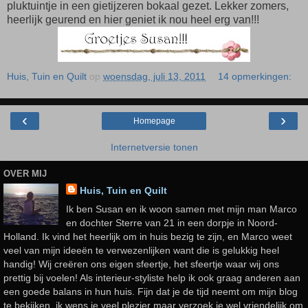
pluktuintje in een gietijzeren bokaal gezet. Lekker zomers,
heerlijk geurend en hier geniet ik nou heel erg van!!!
Huis, Tuin en Quilt
op
woensdag, juli 13, 2011
14 opmerkingen:
‹
›
Homepage
Internetversie tonen
OVER MIJ
Huis, Tuin en Quilt
Ik ben Susan en ik woon samen met mijn man Marco
en dochter Sterre van 21 in een dorpje in Noord-
Holland. Ik vind het heerlijk om in huis bezig te zijn, en Marco weet
veel van mijn ideeën te verwezenlijken want die is gelukkig heel
handig! Wij creëren ons eigen sfeertje, het sfeertje waar wij ons
prettig bij voelen! Als interieur-styliste help ik ook graag anderen aan
een goede balans in hun huis. Fijn dat je de tijd neemt om mijn blog
te bekijken, ik wens je veel plezier maar verzoek je wel vriendelijk om